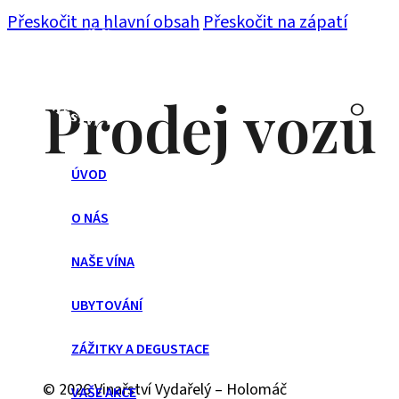
Přeskočit na hlavní obsah
Přeskočit na zápatí
Prodej vozů
ÚVOD
O NÁS
NAŠE VÍNA
UBYTOVÁNÍ
ZÁŽITKY A DEGUSTACE
© 2026 Vinařství Vydařelý – Holomáč
VAŠE AKCE